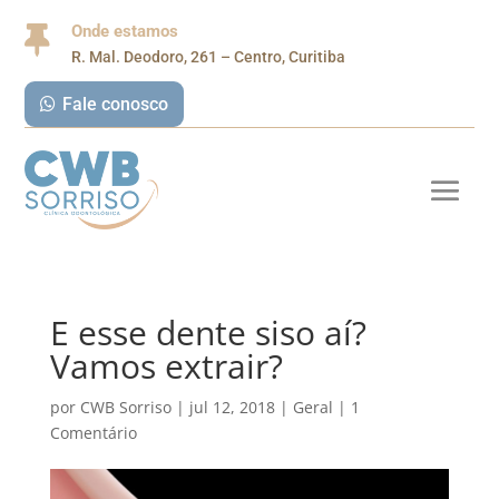
Onde estamos

R. Mal. Deodoro, 261 – Centro, Curitiba
Fale conosco
E esse dente siso aí?
Vamos extrair?
por
CWB Sorriso
|
jul 12, 2018
|
Geral
|
1
Comentário