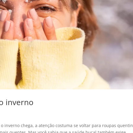
o inverno
 o inverno chega, a atenção costuma se voltar para roupas quenti
 mais quentes. Mas você sabia que a saúde bucal também exige