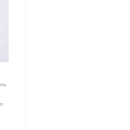
ria
,
er.