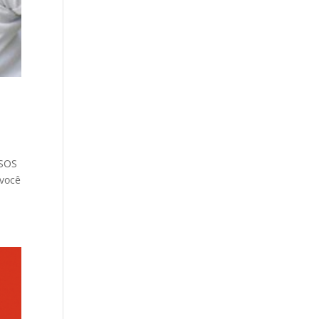
ISOS
 você