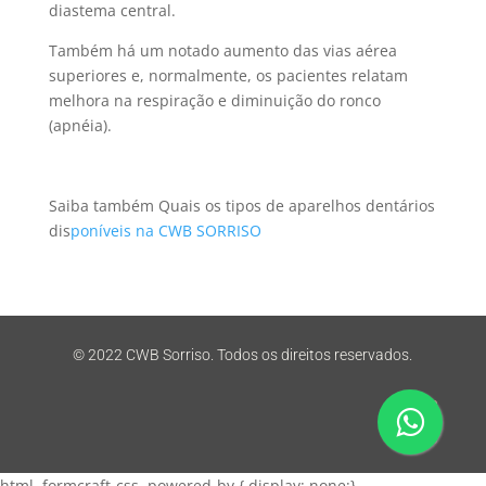
diastema central.
Também há um notado aumento das vias aérea
superiores e, normalmente, os pacientes relatam
melhora na respiração e diminuição do ronco
(apnéia).
Saiba também Quais os tipos de aparelhos dentários
dis
poníveis na CWB SORRISO
© 2022 CWB Sorriso. Todos os direitos reservados.
html .formcraft-css .powered-by { display: none;}